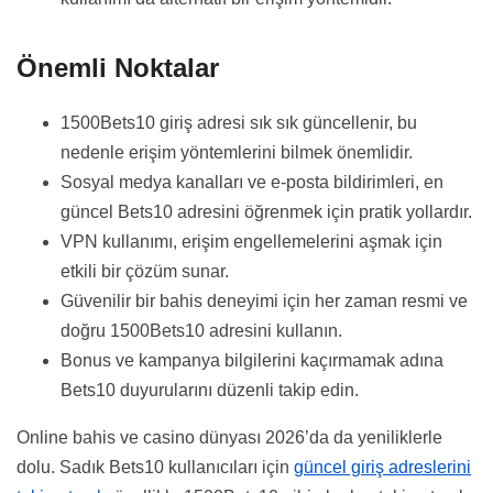
Önemli Noktalar
1500Bets10 giriş adresi sık sık güncellenir, bu
nedenle erişim yöntemlerini bilmek önemlidir.
Sosyal medya kanalları ve e-posta bildirimleri, en
güncel Bets10 adresini öğrenmek için pratik yollardır.
VPN kullanımı, erişim engellemelerini aşmak için
etkili bir çözüm sunar.
Güvenilir bir bahis deneyimi için her zaman resmi ve
doğru 1500Bets10 adresini kullanın.
Bonus ve kampanya bilgilerini kaçırmamak adına
Bets10 duyurularını düzenli takip edin.
Online bahis ve casino dünyası 2026’da da yeniliklerle
dolu. Sadık Bets10 kullanıcıları için
güncel giriş adreslerini