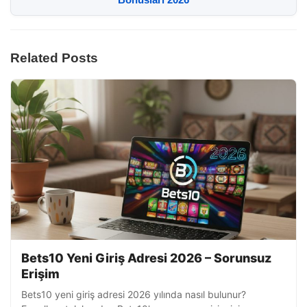
Related Posts
Bets10 Yeni Giriş Adresi 2026 – Sorunsuz
Erişim
Bets10 yeni giriş adresi 2026 yılında nasıl bulunur?