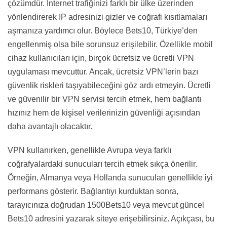
çözümdür. İnternet trafiğinizi farklı bir ülke üzerinden
yönlendirerek IP adresinizi gizler ve coğrafi kısıtlamaları
aşmanıza yardımcı olur. Böylece Bets10, Türkiye’den
engellenmiş olsa bile sorunsuz erişilebilir. Özellikle mobil
cihaz kullanıcıları için, birçok ücretsiz ve ücretli VPN
uygulaması mevcuttur. Ancak, ücretsiz VPN’lerin bazı
güvenlik riskleri taşıyabileceğini göz ardı etmeyin. Ücretli
ve güvenilir bir VPN servisi tercih etmek, hem bağlantı
hızınız hem de kişisel verilerinizin güvenliği açısından
daha avantajlı olacaktır.
VPN kullanırken, genellikle Avrupa veya farklı
coğrafyalardaki sunucuları tercih etmek sıkça önerilir.
Örneğin, Almanya veya Hollanda sunucuları genellikle iyi
performans gösterir. Bağlantıyı kurduktan sonra,
tarayıcınıza doğrudan 1500Bets10 veya mevcut güncel
Bets10 adresini yazarak siteye erişebilirsiniz. Açıkçası, bu