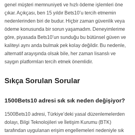
genel müşteri memnuniyeti ve hızlı ödeme işlemleri öne
çıkar. Açıkçası, ben 15 yıldır Bets10’u tercih etmemin
nedenlerinden biri de budur. Hiçbir zaman güvenlik veya
ödeme konusunda bir sorun yaşamadım. Deneyimlerime
göre, piyasada Bets10’un sunduğu bu bütünsel güven ve
kaliteyi aynı anda bulmak pek kolay değildir. Bu nedenle,
alternatif arayışında olsak bile, her zaman lisanslı ve
saygın platformları tercih etmek önemlidir.
Sıkça Sorulan Sorular
1500Bets10 adresi sık sık neden değişiyor?
1500Bets10 adresi, Türkiye’deki yasal düzenlemelerden
dolayı, Bilgi Teknolojileri ve İletişim Kurumu (BTK)
tarafından uygulanan erişim engellemeleri nedeniyle sık