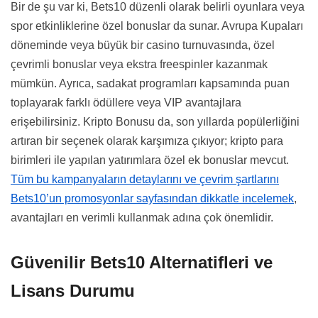
Bir de şu var ki, Bets10 düzenli olarak belirli oyunlara veya
spor etkinliklerine özel bonuslar da sunar. Avrupa Kupaları
döneminde veya büyük bir casino turnuvasında, özel
çevrimli bonuslar veya ekstra freespinler kazanmak
mümkün. Ayrıca, sadakat programları kapsamında puan
toplayarak farklı ödüllere veya VIP avantajlara
erişebilirsiniz. Kripto Bonusu da, son yıllarda popülerliğini
artıran bir seçenek olarak karşımıza çıkıyor; kripto para
birimleri ile yapılan yatırımlara özel ek bonuslar mevcut.
Tüm bu kampanyaların detaylarını ve çevrim şartlarını
Bets10’un promosyonlar sayfasından dikkatle incelemek
,
avantajları en verimli kullanmak adına çok önemlidir.
Güvenilir Bets10 Alternatifleri ve
Lisans Durumu