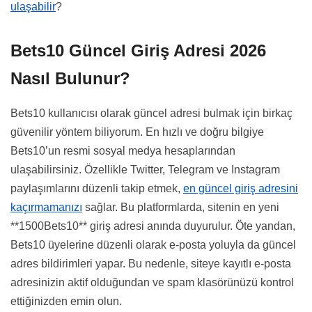
ulaşabilir
?
Bets10 Güncel Giriş Adresi 2026
Nasıl Bulunur?
Bets10 kullanıcısı olarak güncel adresi bulmak için birkaç
güvenilir yöntem biliyorum. En hızlı ve doğru bilgiye
Bets10’un resmi sosyal medya hesaplarından
ulaşabilirsiniz. Özellikle Twitter, Telegram ve Instagram
paylaşımlarını düzenli takip etmek,
en güncel giriş adresini
kaçırmamanızı
sağlar. Bu platformlarda, sitenin en yeni
**1500Bets10** giriş adresi anında duyurulur. Öte yandan,
Bets10 üyelerine düzenli olarak e-posta yoluyla da güncel
adres bildirimleri yapar. Bu nedenle, siteye kayıtlı e-posta
adresinizin aktif olduğundan ve spam klasörünüzü kontrol
ettiğinizden emin olun.