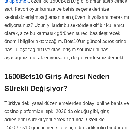
takip etmek
, özellikle 1500Bets10 gibi olanları takip etmek
şart. Favori oyunlarınıza ve bahis seçeneklerinize
kesintisiz erişim sağlamanın en güvenilir yollarını merak mı
ediyorsunuz? Uzun yıllardır bu sektörde aktif bir kullanıcı
olarak, size bu karmaşık görünen süreci basitleştirecek
önemli bilgiler aktaracağım. Bets10’un güncel adreslerine
nasıl ulaşacağınızı ve olası erişim sorunlarını nasıl
aşacağınızı merak ediyorsanız, doğru yerdesiniz demektir.
1500Bets10 Giriş Adresi Neden
Sürekli Değişiyor?
Türkiye’deki yasal düzenlemelerden dolayı online bahis ve
casino platformları, tıpkı 2026’da olduğu gibi, giriş
adreslerini sürekli yenilemek zorunda. Özellikle
1500Bets10 gibi bilinen siteler için bu, artık rutin bir durum.