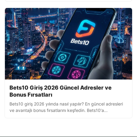
Bets10 Giriş 2026 Güncel Adresler ve
Bonus Fırsatları
Bets10 giriş 2026 yılında nasıl yapılır? En güncel adresleri
ve avantajlı bonus fırsatlarını keşfedin. Bets10'a...