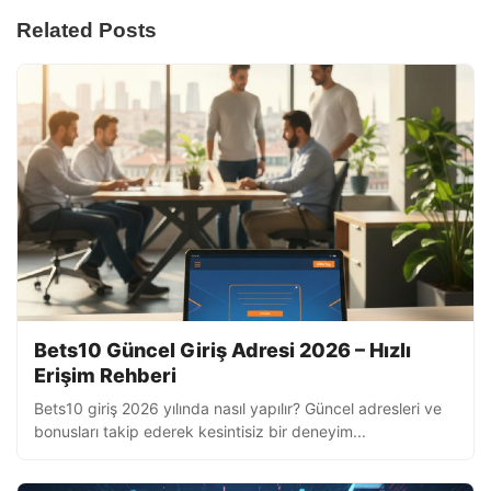
Related Posts
Bets10 Güncel Giriş Adresi 2026 – Hızlı
Erişim Rehberi
Bets10 giriş 2026 yılında nasıl yapılır? Güncel adresleri ve
bonusları takip ederek kesintisiz bir deneyim...