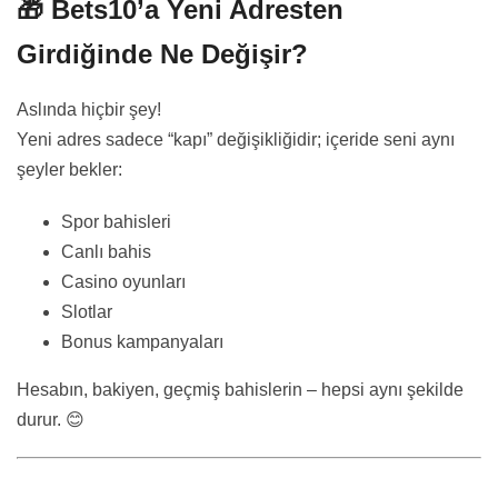
🎁
Bets10’a Yeni Adresten
Girdiğinde Ne Değişir?
Aslında hiçbir şey!
Yeni adres sadece “kapı” değişikliğidir; içeride seni aynı
şeyler bekler:
Spor bahisleri
Canlı bahis
Casino oyunları
Slotlar
Bonus kampanyaları
Hesabın, bakiyen, geçmiş bahislerin – hepsi aynı şekilde
durur. 😊