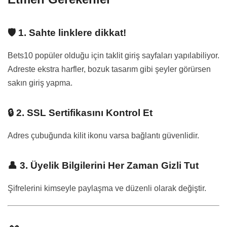
🛡
1. Sahte linklere dikkat!
Bets10 popüler olduğu için taklit giriş sayfaları yapılabiliyor.
Adreste ekstra harfler, bozuk tasarım gibi şeyler görürsen
sakın giriş yapma.
🔒
2. SSL Sertifikasını Kontrol Et
Adres çubuğunda kilit ikonu varsa bağlantı güvenlidir.
👤
3. Üyelik Bilgilerini Her Zaman Gizli Tut
Şifrelerini kimseyle paylaşma ve düzenli olarak değiştir.