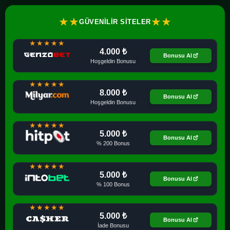
★★
★★
GÜVENILIR SITELER
★★★★★
4.000 ₺
Bonusu Al
Hoşgeldin Bonusu
★★★★★
8.000 ₺
Bonusu Al
Hoşgeldin Bonusu
★★★★★
5.000 ₺
Bonusu Al
% 200 Bonus
★★★★★
5.000 ₺
Bonusu Al
% 100 Bonus
★★★★★
5.000 ₺
Bonusu Al
İade Bonusu