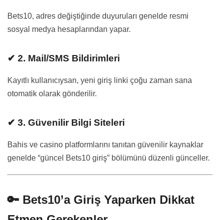
Bets10, adres değiştiğinde duyuruları genelde resmi
sosyal medya hesaplarından yapar.
✔
2. Mail/SMS Bildirimleri
Kayıtlı kullanıcıysan, yeni giriş linki çoğu zaman sana
otomatik olarak gönderilir.
✔
3. Güvenilir Bilgi Siteleri
Bahis ve casino platformlarını tanıtan güvenilir kaynaklar
genelde “güncel Bets10 giriş” bölümünü düzenli günceller.
🔑
Bets10’a Giriş Yaparken Dikkat
Etmen Gerekenler