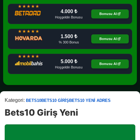
★★★★★
4.000 ₺
Bonusu Al
Hoşgeldin Bonusu
★★★★★
1.500 ₺
Bonusu Al
% 300 Bonus
★★★★★
5.000 ₺
Bonusu Al
Hoşgeldin Bonusu
Kategori:
BETS10
BETS10 GIRIŞ
BETS10 YENI ADRES
Bets10 Giriş Yeni