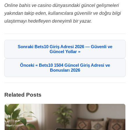
Online bahis ve casino dünyasındaki güncel gelişmeleri
yakından takip eden, kullanıcılara güvenilir ve doğru bilgi
ulaştırmayı hedefleyen deneyimli bir yazar.
Sonraki
Bets10 Giriş Adresi 2026 — Güvenli ve
Güncel Yollar »
Önceki
« Bets10 1504 Güncel Giriş Adresi ve
Bonusları 2026
Related Posts