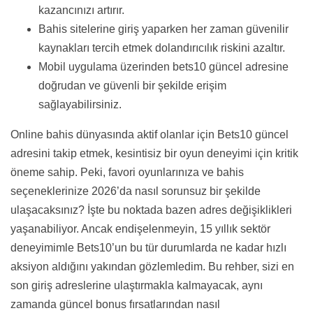
kazancınızı artırır.
Bahis sitelerine giriş yaparken her zaman güvenilir
kaynakları tercih etmek dolandırıcılık riskini azaltır.
Mobil uygulama üzerinden bets10 güncel adresine
doğrudan ve güvenli bir şekilde erişim
sağlayabilirsiniz.
Online bahis dünyasında aktif olanlar için Bets10 güncel
adresini takip etmek, kesintisiz bir oyun deneyimi için kritik
öneme sahip. Peki, favori oyunlarınıza ve bahis
seçeneklerinize 2026’da nasıl sorunsuz bir şekilde
ulaşacaksınız? İşte bu noktada bazen adres değişiklikleri
yaşanabiliyor. Ancak endişelenmeyin, 15 yıllık sektör
deneyimimle Bets10’un bu tür durumlarda ne kadar hızlı
aksiyon aldığını yakından gözlemledim. Bu rehber, sizi en
son giriş adreslerine ulaştırmakla kalmayacak, aynı
zamanda güncel bonus fırsatlarından nasıl