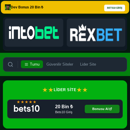
Dev Bonus 20 Bin ₺
BETS10 GIRIŞ
Tumu
Güvenilir Siteler
Lider Site
★★
★★
LIDER SITE
★★★★★
20 Bin ₺
Bonusu Al
Bets10 Giriş