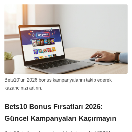
Bets10’un 2026 bonus kampanyalarını takip ederek
kazancınızı artırın.
Bets10 Bonus Fırsatları 2026:
Güncel Kampanyaları Kaçırmayın