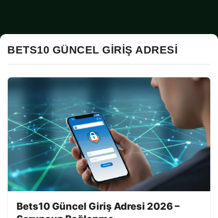
BETS10 GÜNCEL GIRIŞ ADRESI
Bets10 Güncel Giriş Adresi 2026 –