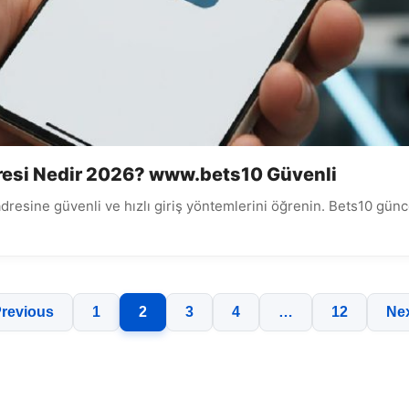
dresi Nedir 2026? www.bets10 Güvenli
esine güvenli ve hızlı giriş yöntemlerini öğrenin. Bets10 günce
Previous
1
2
3
4
…
12
Nex