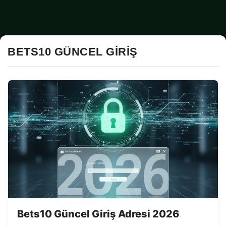
BETS10 GÜNCEL GIRIŞ
Bets10 Güncel Giriş Adresi 2026