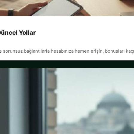
üncel Yollar
ve sorunsuz bağlantılarla hesabınıza hemen erişin, bonusları kaç