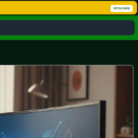
BETS10 GIRIŞ