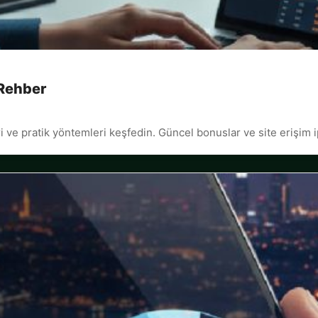
 Rehber
ve pratik yöntemleri keşfedin. Güncel bonuslar ve site erişim ip