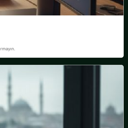
ırmayın.