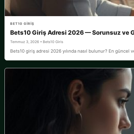
BET10 GIRIŞ
Bets10 Giriş Adresi 2026 — Sorunsuz ve G
Temmuz 3, 2026 • Bets10 Giris
Bets10 giriş adresi 2026 yılında nasıl bulunur? En güncel 