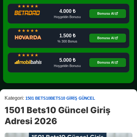
★★★★★
4.000 ₺
Bonusu Al
Hoşgeldin Bonusu
★★★★★
1.500 ₺
Bonusu Al
% 300 Bonus
★★★★★
5.000 ₺
Bonusu Al
Hoşgeldin Bonusu
Kategori:
1501 BETS10
BETS10 GIRIŞ GÜNCEL
1501 Bets10 Güncel Giriş
Adresi 2026