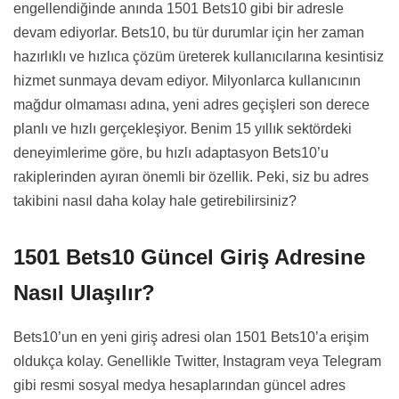
engellendiğinde anında 1501 Bets10 gibi bir adresle
devam ediyorlar. Bets10, bu tür durumlar için her zaman
hazırlıklı ve hızlıca çözüm üreterek kullanıcılarına kesintisiz
hizmet sunmaya devam ediyor. Milyonlarca kullanıcının
mağdur olmaması adına, yeni adres geçişleri son derece
planlı ve hızlı gerçekleşiyor. Benim 15 yıllık sektördeki
deneyimlerime göre, bu hızlı adaptasyon Bets10’u
rakiplerinden ayıran önemli bir özellik. Peki, siz bu adres
takibini nasıl daha kolay hale getirebilirsiniz?
1501 Bets10 Güncel Giriş Adresine
Nasıl Ulaşılır?
Bets10’un en yeni giriş adresi olan 1501 Bets10’a erişim
oldukça kolay. Genellikle Twitter, Instagram veya Telegram
gibi resmi sosyal medya hesaplarından güncel adres