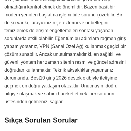
olmadığını kontrol etmek de önemlidir. Bazen basit bir
modem yeniden başlatma işlemi bile sorunu çözebilir. Bir
de şu var ki, tarayıcınızın çerezlerini ve önbelleğini
temizlemek de erişim engellemeleri sonrası yaşanan
sorunlarda etkili olabilir. Eğer tüm bu adımlara rağmen giriş
yapamıyorsanız, VPN (Sanal Özel Ağ) kullanmak geçici bir
çözüm sunabilir. Ancak unutulmamalıdır ki, en sağlıklı ve
güvenli yöntem her zaman sitenin resmi ve güncel adresini
doğrudan kullanmaktır. Teknik aksaklıklar yaşamanız
durumunda, Best10 giriş 2026 destek ekibiyle iletişime
geçmek en doğru yaklaşım olacaktır. Unutmayın, doğru
bilgiye ulaşmak ve sabırlı hareket etmek, her sorunun
üstesinden gelmenizi sağlar.
Sıkça Sorulan Sorular