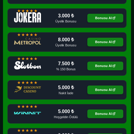
★★★★★
3.000 ₺
Bonusu Al
Üyelik Bonusu
★★★★★
8.000 ₺
Bonusu Al
Üyelik Bonusu
★★★★★
7.500 ₺
Bonusu Al
% 150 Bonus
★★★★★
5.000 ₺
Bonusu Al
Nakit İade
★★★★★
5.000 ₺
Bonusu Al
Hoşgeldin Ödülü
★★★★★