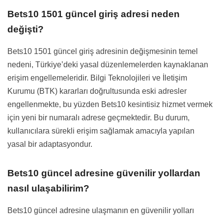
Bets10 1501 güncel giriş adresi neden
değişti?
Bets10 1501 güncel giriş adresinin değişmesinin temel
nedeni, Türkiye’deki yasal düzenlemelerden kaynaklanan
erişim engellemeleridir. Bilgi Teknolojileri ve İletişim
Kurumu (BTK) kararları doğrultusunda eski adresler
engellenmekte, bu yüzden Bets10 kesintisiz hizmet vermek
için yeni bir numaralı adrese geçmektedir. Bu durum,
kullanıcılara sürekli erişim sağlamak amacıyla yapılan
yasal bir adaptasyondur.
Bets10 güncel adresine güvenilir yollardan
nasıl ulaşabilirim?
Bets10 güncel adresine ulaşmanın en güvenilir yolları