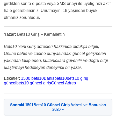
girdikten sonra e-posta veya SMS onayı ile üyeliğinizi aktif
hale getirebilirsiniz. Unutmayın, 18 yaşından büyük
olmanız zorunludur.
Yazar:
Bets10 Giriş – Kemallettin
Bets10 Yeni Giriş adresleri hakkınıda oldukça bilgili,
Online bahis ve casino dünyasındaki güncel gelişmeleri
yakından takip eden, kullanıcılara güvenilir ve doğru bilgi
ulaştırmayı hedefleyen deneyimli bir yazar.
Etiketler:
1500 bets10
Bahis
bets10
bets10 giriş
güncel
bets10 güncel giriş
Güncel Adres
Sonraki
1501Bets10 Güncel Giriş Adresi ve Bonusları
2026 »