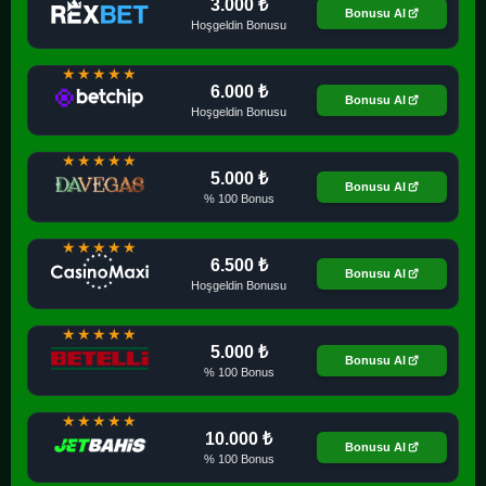
3.000 ₺
Bonusu Al
Hoşgeldin Bonusu
★★★★★
6.000 ₺
Bonusu Al
Hoşgeldin Bonusu
★★★★★
5.000 ₺
Bonusu Al
% 100 Bonus
★★★★★
6.500 ₺
Bonusu Al
Hoşgeldin Bonusu
★★★★★
5.000 ₺
Bonusu Al
% 100 Bonus
★★★★★
10.000 ₺
Bonusu Al
% 100 Bonus