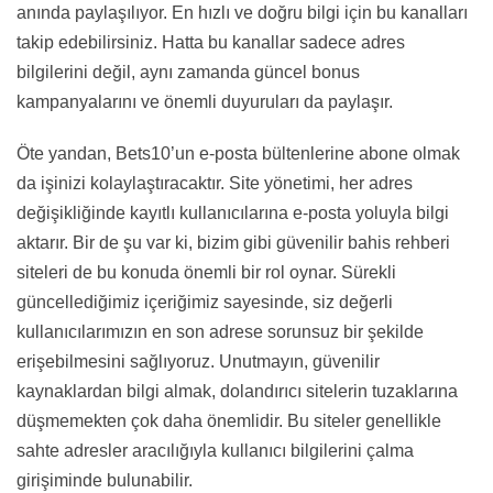
anında paylaşılıyor. En hızlı ve doğru bilgi için bu kanalları
takip edebilirsiniz. Hatta bu kanallar sadece adres
bilgilerini değil, aynı zamanda güncel bonus
kampanyalarını ve önemli duyuruları da paylaşır.
Öte yandan, Bets10’un e-posta bültenlerine abone olmak
da işinizi kolaylaştıracaktır. Site yönetimi, her adres
değişikliğinde kayıtlı kullanıcılarına e-posta yoluyla bilgi
aktarır. Bir de şu var ki, bizim gibi güvenilir bahis rehberi
siteleri de bu konuda önemli bir rol oynar. Sürekli
güncellediğimiz içeriğimiz sayesinde, siz değerli
kullanıcılarımızın en son adrese sorunsuz bir şekilde
erişebilmesini sağlıyoruz. Unutmayın, güvenilir
kaynaklardan bilgi almak, dolandırıcı sitelerin tuzaklarına
düşmemekten çok daha önemlidir. Bu siteler genellikle
sahte adresler aracılığıyla kullanıcı bilgilerini çalma
girişiminde bulunabilir.