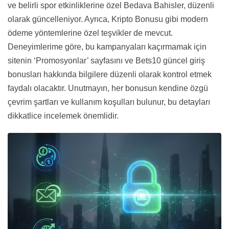
ve belirli spor etkinliklerine özel Bedava Bahisler, düzenli
olarak güncelleniyor. Ayrıca, Kripto Bonusu gibi modern
ödeme yöntemlerine özel teşvikler de mevcut.
Deneyimlerime göre, bu kampanyaları kaçırmamak için
sitenin ‘Promosyonlar’ sayfasını ve Bets10 güncel giriş
bonusları hakkında bilgilere düzenli olarak kontrol etmek
faydalı olacaktır. Unutmayın, her bonusun kendine özgü
çevrim şartları ve kullanım koşulları bulunur, bu detayları
dikkatlice incelemek önemlidir.