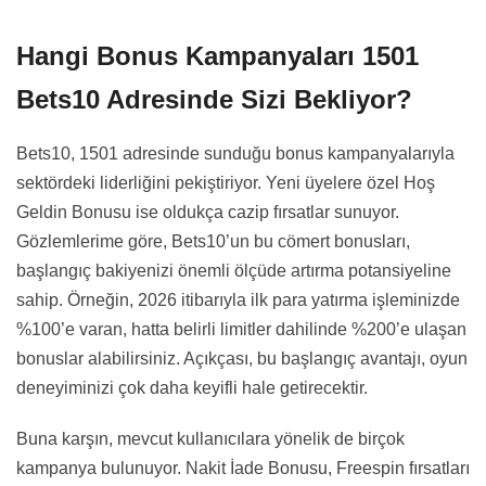
Hangi Bonus Kampanyaları 1501
Bets10 Adresinde Sizi Bekliyor?
Bets10, 1501 adresinde sunduğu bonus kampanyalarıyla
sektördeki liderliğini pekiştiriyor. Yeni üyelere özel Hoş
Geldin Bonusu ise oldukça cazip fırsatlar sunuyor.
Gözlemlerime göre, Bets10’un bu cömert bonusları,
başlangıç bakiyenizi önemli ölçüde artırma potansiyeline
sahip. Örneğin, 2026 itibarıyla ilk para yatırma işleminizde
%100’e varan, hatta belirli limitler dahilinde %200’e ulaşan
bonuslar alabilirsiniz. Açıkçası, bu başlangıç avantajı, oyun
deneyiminizi çok daha keyifli hale getirecektir.
Buna karşın, mevcut kullanıcılara yönelik de birçok
kampanya bulunuyor. Nakit İade Bonusu, Freespin fırsatları