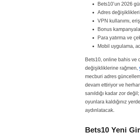
Bets10’un 2026 günc
Adres değişiklikleri
VPN kullanımı, eriş
Bonus kampanyaları
Para yatırma ve çek
Mobil uygulama, ad
Bets10, online bahis ve 
değişikliklerine rağmen,
mecburi adres güncellemel
devam ettiriyor ve herha
sanıldığı kadar zor değil;
oyunlara kaldığınız yerd
aydınlatacak.
Bets10 Yeni Gi