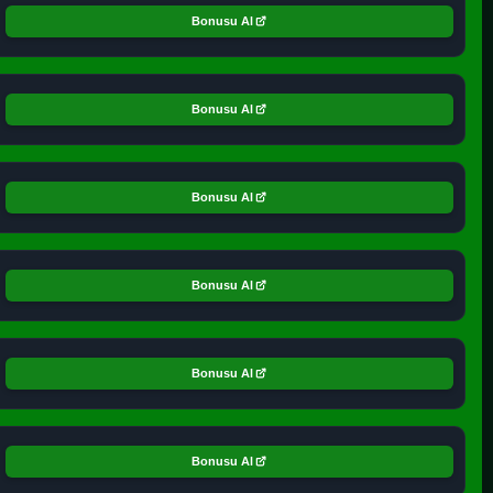
Bonusu Al
Bonusu Al
Bonusu Al
Bonusu Al
Bonusu Al
Bonusu Al