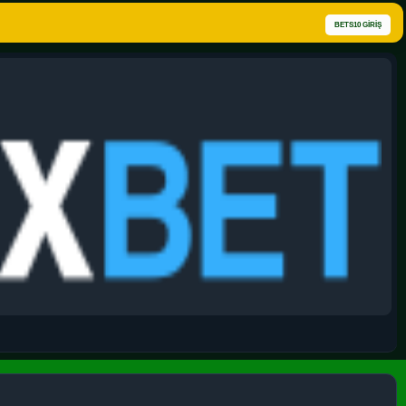
BETS10 GIRIŞ